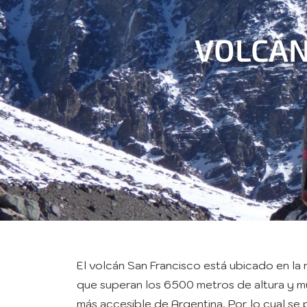
VOLCÁN
El volcán San Francisco está ubicado en l
que superan los 6500 metros de altura y m
más accesible de Argentina. Por lo cual 