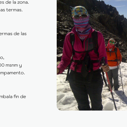
es de la zona.
las termas.
ermas de las
o,
000 msnm y
campamento.
mbala fin de