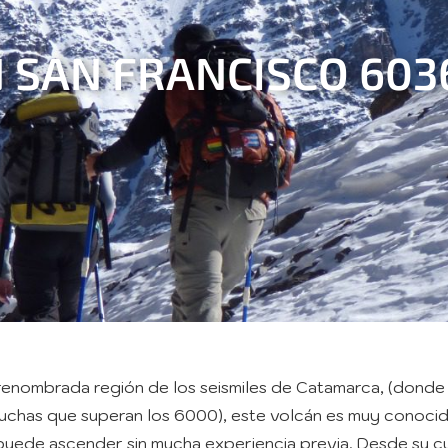
 SAN FRANCISCO 60
a renombrada región de los seismiles de Catamarca, (dond
uchas que superan los 6000), este volcán es muy conocid
se puede ascender sin mucha experiencia previa. Desde s