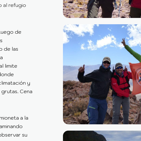
al refugio
 Luego de
os
 de las
la
l limite
 donde
limatación y
 grutas. Cena
ioneta a la
caminando
observar su