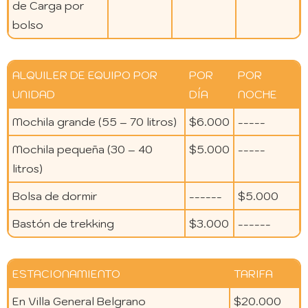
de Carga por
bolso
ALQUILER DE EQUIPO POR
POR
POR
UNIDAD
DÍA
NOCHE
Mochila grande (55 – 70 litros)
$6.000
-----
Mochila pequeña (30 – 40
$5.000
-----
litros)
Bolsa de dormir
------
$5.000
Bastón de trekking
$3.000
------
ESTACIONAMIENTO
TARIFA
En Villa General Belgrano
$20.000