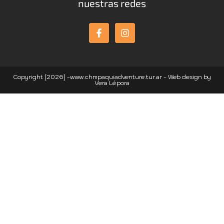
nuestras redes
Copyright [2026] -www.chmpaquiadventure.tur.ar - Web design by
Vera Lépora